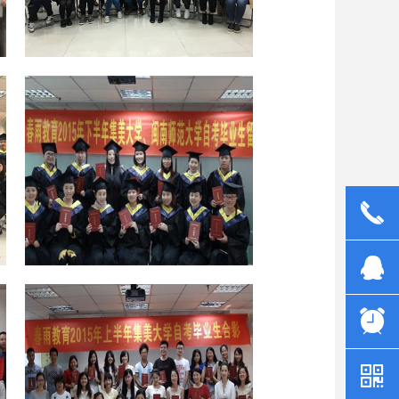
끅
뀩
뀥
낃