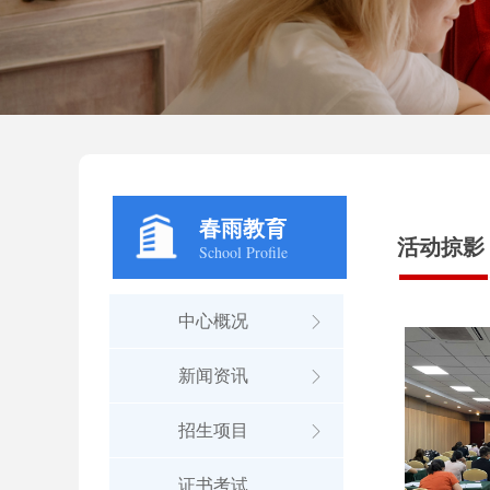
春雨教育
活动掠影
School Profile
中心概况
ꁕ
新闻资讯
ꁕ
招生项目
ꁕ
证书考试