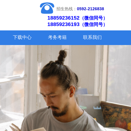
뀰
招生热线：
0592-2126838
18859236152
（微信同号）
18859236193
（微信同号）
下载中心
考务考籍
联系我们