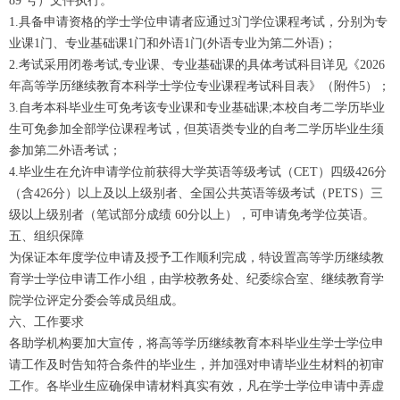
89 号）文件执行。
1.具备申请资格的学士学位申请者应通过3门学位课程考试，分别为专
业课1门、专业基础课1门和外语1门(外语专业为第二外语)；
2.考试采用闭卷考试,专业课、专业基础课的具体考试科目详见《2026
年高等学历继续教育本科学士学位专业课程考试科目表》（附件5）；
3.自考本科毕业生可免考该专业课和专业基础课;本校自考二学历毕业
生可免参加全部学位课程考试，但英语类专业的自考二学历毕业生须
参加第二外语考试；
4.毕业生在允许申请学位前获得大学英语等级考试（CET）四级426分
（含426分）以上及以上级别者、全国公共英语等级考试（PETS）三
级以上级别者（笔试部分成绩 60分以上），可申请免考学位英语。
五、组织保障
为保证本年度学位申请及授予工作顺利完成，特设置高等学历继续教
育学士学位申请工作小组，由学校教务处、纪委综合室、继续教育学
院学位评定分委会等成员组成。
六、工作要求
各助学机构要加大宣传，将高等学历继续教育本科毕业生学士学位申
请工作及时告知符合条件的毕业生，并加强对申请毕业生材料的初审
工作。各毕业生应确保申请材料真实有效，凡在学士学位申请中弄虚