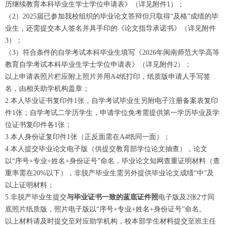
历继续教育本科毕业生学士学位申请表》（详见附件1）；
（2）2025届已参加我校组织的毕业论文答辩但只取得“及格”成绩的毕
业生，还需提交本人签名并具手印的《论文指导承诺书》（详见附件
3）；
（3）符合条件的自学考试本科毕业生填写《2026年闽南师范大学高等
教育自学考试本科毕业生学士学位申请表》（详见附件2）；
以上申请表照片栏应附上照片并用A4纸打印，纸质版申请人手写签
名，由相关助学机构盖章；
2.本人毕业证书复印件1张，自学考试毕业生另附电子注册备案表复印
件1张；自学考试二学历学生，申请学位免考需提供第一学历毕业及学
位证书复印件各1张；
3.本人身份证复印件1张（正反面需在A4纸同一面）；
4.本人提交毕业论文电子版（供提交教育部学位论文抽查），论文
以“序号+专业+姓名+身份证号”命名，毕业论文知网查重证明材料（查
重率需在20%以下），非脱产毕业生需另外提供毕业论文成绩“中”及
以上证明材料；
5.非脱产毕业生提交
与毕业证书一致的蓝底证件照
电子版及2张2寸同
底照片纸质版，照片电子版以“序号+专业+姓名+身份证号”命名。
以上材料请及时提交至对应助学机构，校本部学生材料提交至班主任