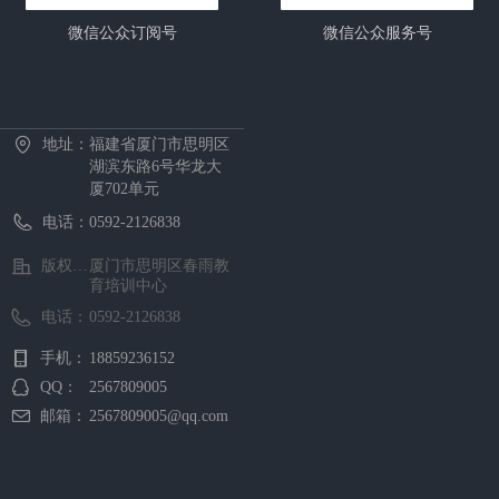
微信公众订阅号
微信公众服务号
首页
中心概况
新闻资讯
招生项目
证书考试
预约报名
在线课堂
下载中心
地址：
福建省厦门市思明区
湖滨东路6号华龙大
厦702单元
电话：
0592-2126838
版权所有 ©
厦门市思明区春雨教
育培训中心
电话：
0592-2126838
手机：
18859236152
QQ：
2567809005
邮箱：
2567809005@qq.com