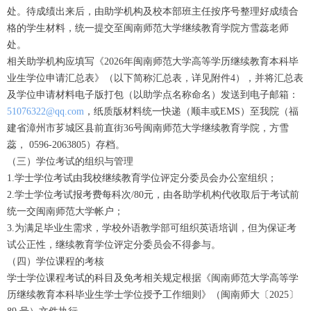
处。待成绩出来后，由助学机构及校本部班主任按序号整理好成绩合
格的学生材料，统一提交至闽南师范大学继续教育学院方雪蕊老师
处。
相关助学机构应填写《2026年闽南师范大学高等学历继续教育本科毕
业生学位申请汇总表》（以下简称汇总表，详见附件4），并将汇总表
及学位申请材料电子版打包（以助学点名称命名）发送到电子邮箱：
51076322@qq.com
，纸质版材料统一快递（顺丰或EMS）至我院（福
建省漳州市芗城区县前直街36号闽南师范大学继续教育学院，方雪
蕊， 0596-2063805）存档。
（三）学位考试的组织与管理
1.学士学位考试由我校继续教育学位评定分委员会办公室组织；
2.学士学位考试报考费每科次/80元，由各助学机构代收取后于考试前
统一交闽南师范大学帐户；
3.为满足毕业生需求，学校外语教学部可组织英语培训，但为保证考
试公正性，继续教育学位评定分委员会不得参与。
（四）学位课程的考核
学士学位课程考试的科目及免考相关规定根据《闽南师范大学高等学
历继续教育本科毕业生学士学位授予工作细则》（闽南师大〔2025〕