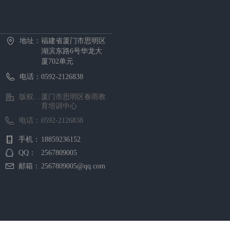
首页
中心概况
新闻资讯
招生项目
证书考试
预约报名
在线课堂
下载中心
地址：
福建省厦门市思明区
湖滨东路6号华龙大
厦702单元
电话：
0592-2126838
版权所有 ©
厦门市思明区春雨教
育培训中心
电话：
0592-2126838
手机：
18859236152
QQ：
2567809005
邮箱：
2567809005@qq.com