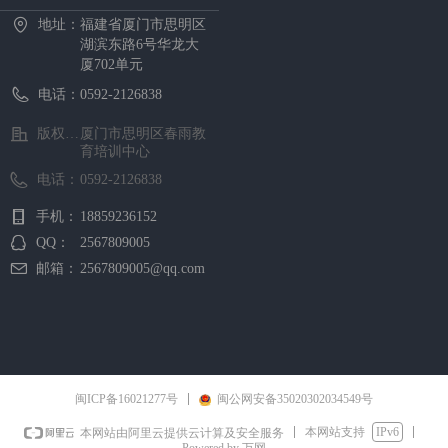
地址：
福建省厦门市思明区
湖滨东路6号华龙大
厦702单元
电话：
0592-2126838
版权所有 ©
厦门市思明区春雨教
育培训中心
电话：
0592-2126838
手机：
18859236152
QQ：
2567809005
邮箱：
2567809005@qq.com
闽ICP备16021277号
闽公网安备35020302034549号
本网站支持
IPv6
本网站由阿里云提供云计算及安全服务
Powered by 万网