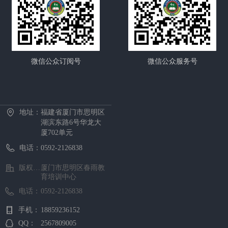
微信公众订阅号
微信公众服务号
首页
中心概况
新闻资讯
招生项目
证书考试
预约报名
在线课堂
下载中心
地址：
福建省厦门市思明区
湖滨东路6号华龙大
厦702单元
电话：
0592-2126838
版权所有 ©
厦门市思明区春雨教
育培训中心
电话：
0592-2126838
手机：
18859236152
QQ：
2567809005