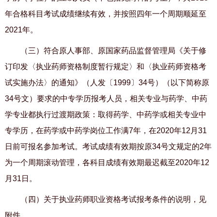
年合格科目考试成绩继续有效，并按照四年一个周期顺延至
2021年。
（三）符合原人事部、原国家药品监督管理局《关于修
订印发〈执业药师资格制度暂行规定〉和〈执业药师资格考
试实施办法〉的通知》（人发〔1999
〕
34
号）（以下简称原
34
号文）要求的中专学历报考人员，相关专业与药学、中药
学专业都执行过渡期政策：取得药学、中药学或相关专业中
专学历，在药学或中药学岗位工作满
7
年，在
2020
年
12
月
31
日前可报名参加考试。考试成绩有效期按原
34
号文规定的
2
年
为一个周期滚动管理，各科目成绩有效期最迟截至
2020
年
12
月
31日。
（四）关于执业药师职业资格考试报考条件的说明，见
附件。