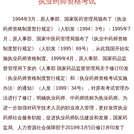
执业药师资格考试
1994年
3
月，原人事部、国家医药管理局颁布了《执业
药师资格制度暂行规定》（人职发〔
1994
〕
3
号）；
1995
年
7
月，原人事部、国家中医药管理局颁布了《执业中药师资格
制度暂行规定》（人职发〔
1995
〕
69
号），从此我国开始实
施执业药师资格制度。
1999
年
4
月，原人事部、国家药品监
督管理局下发的《人事部
国家药品监督管理局关于修订印发
〈执业药师资格制度暂行规定〉和〈执业药师资格考试实施
办法〉的通知》（人发〔
1999
〕
34
号），对原有考试管理办
法进行了修订，明确执业药师、中药师统称为执业药师。为
进一步加强对药学技术人员的职业准入管理，更好发挥执业
药师社会服务职能，促进执业药师队伍建设和发展，国家药
监局、人力资源社会保障部于
2019
年
3
月
5
日修订并印发了