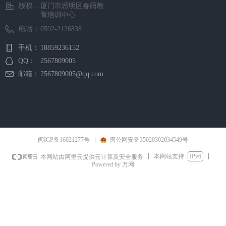
版权所有 ©
厦门市思明区春雨教
育培训中心
电话：
0592-2126838
手机：
18859236152
QQ：
2567809005
邮箱：
2567809005@qq.com
闽ICP备16021277号
闽公网安备35020302034549号
本网站支持
IPv6
本网站由阿里云提供云计算及安全服务
Powered by 万网