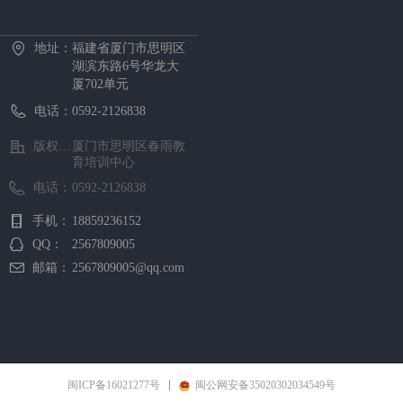
首页
中心概况
新闻资讯
招生项目
证书考试
预约报名
在线课堂
下载中心
地址：
福建省厦门市思明区
湖滨东路6号华龙大
厦702单元
电话：
0592-2126838
版权所有 ©
厦门市思明区春雨教
育培训中心
电话：
0592-2126838
手机：
18859236152
QQ：
2567809005
邮箱：
2567809005@qq.com
闽ICP备16021277号
闽公网安备35020302034549号