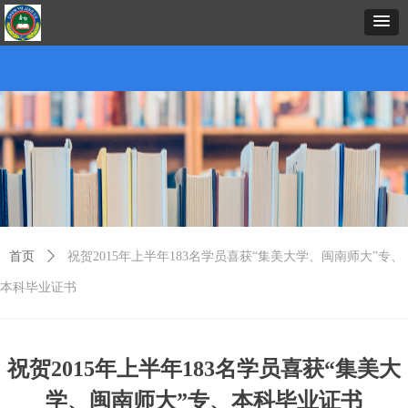
首页
中心概况
新闻资讯
招生项目
证书考试
预约报名
在线课堂
下载中心
考务考籍
联
首页
ꄲ
祝贺2015年上半年183名学员喜获“集美大学、闽南师大”专、
本科毕业证书
祝贺2015年上半年183名学员喜获“集美大
学、闽南师大”专、本科毕业证书