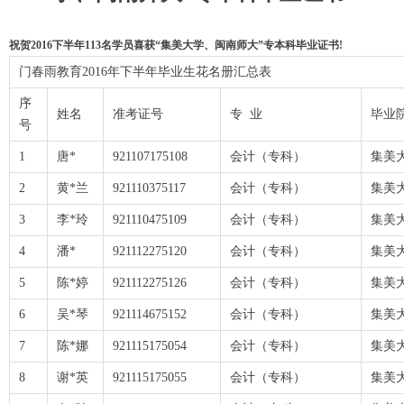
祝贺2016下半年113名学员喜获“集美大学、闽南师大”专本科毕业证书!
门春雨教育2016年下半年毕业生花名册汇总表
序
姓名
准考证号
专 业
毕业
号
1
唐*
921107175108
会计（专科）
集美
2
黄*兰
921110375117
会计（专科）
集美
3
李*玲
921110475109
会计（专科）
集美
4
潘*
921112275120
会计（专科）
集美
5
陈*婷
921112275126
会计（专科）
集美
6
吴*琴
921114675152
会计（专科）
集美
7
陈*娜
921115175054
会计（专科）
集美
8
谢*英
921115175055
会计（专科）
集美