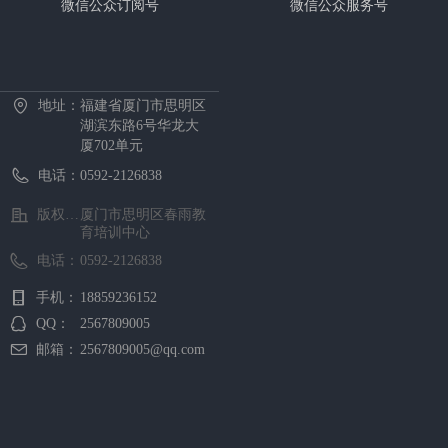
微信公众订阅号
微信公众服务号
首页
中心概况
新闻资讯
招生项目
证书考试
预约报名
在线课堂
下载中心
地址：
福建省厦门市思明区
湖滨东路6号华龙大
厦702单元
电话：
0592-2126838
版权所有 ©
厦门市思明区春雨教
育培训中心
电话：
0592-2126838
手机：
18859236152
QQ：
2567809005
邮箱：
2567809005@qq.com