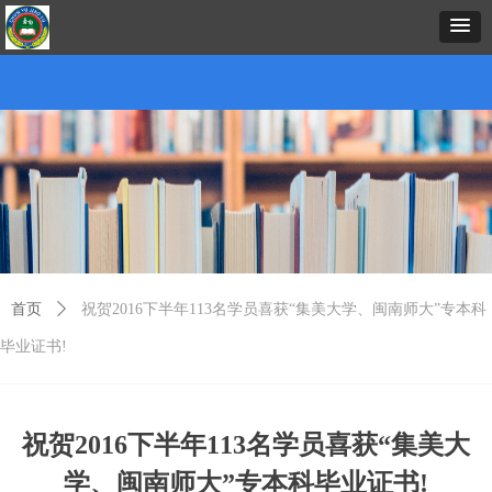
首页
中心概况
新闻资讯
招生项目
证书考试
预约报名
在线课堂
下载中心
考务考籍
联
首页
ꄲ
祝贺2016下半年113名学员喜获“集美大学、闽南师大”专本科
毕业证书!
祝贺2016下半年113名学员喜获“集美大
学、闽南师大”专本科毕业证书!