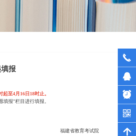
끅
起填报
뀩
뀥
8时起至4月16日18时止。
志愿填报”栏目进行填报。
낃
녕
福建省教育考试院