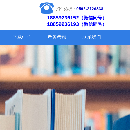
뀰
招生热线：
0592-2126838
18859236152
（微信同号）
18859236193
（微信同号）
下载中心
考务考籍
联系我们