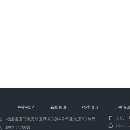
中心概况
新闻资讯
招生项目
证书考
手机：
址：
福建省厦门市思明区湖滨东路6号华龙大厦702单元
QQ：
话：
0592-2126838